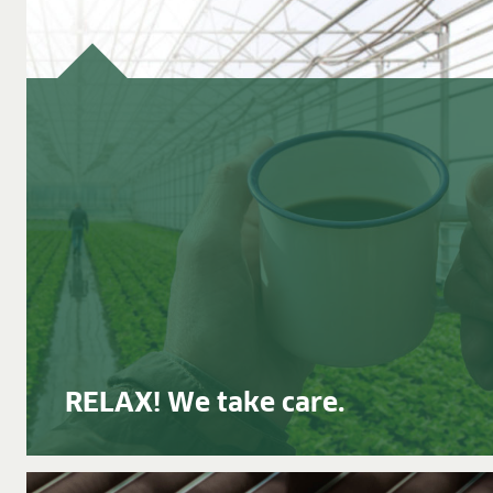
Banen
Voordelen
Human resources-programma’s
Opleiding en duale studie
Verhalen van medewerkers
Contact
MEDIACENTRUM
Applicatievideo’s
Virtuele rondleidingen
Productinformatiebladen
Certificaten
Brochures
BLOG
RELAX! We take care.
BLOG