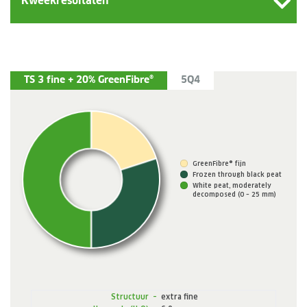
Kweekresultaten
TS 3 fine + 20% GreenFibre®
5Q4
GreenFibre® fijn
Frozen through black peat
White peat, moderately
decomposed (0 – 25 mm)
Structuur
–
extra fine