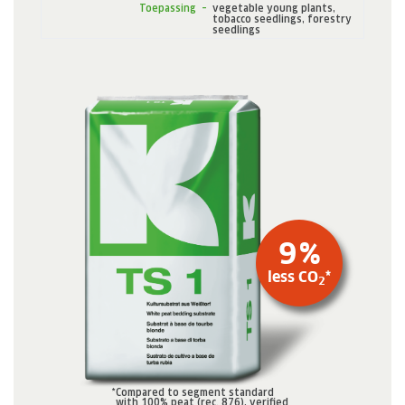
Toepassing
–
vegetable young plants,
tobacco seedlings, forestry
Banen
seedlings
Voordelen
Human resources-programma’s
Opleiding en duale studie
Verhalen van medewerkers
Contact
MEDIACENTRUM
Applicatievideo’s
Virtuele rondleidingen
Productinformatiebladen
9
%
Certificaten
Brochures
less CO
*
2
BLOG
BLOG
*
Compared to segment standard
with 100% peat (rec. 876), verified