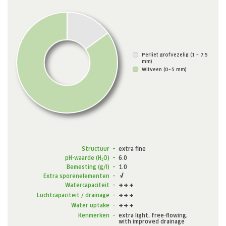
Biologische teelt
Vermeerdering in trays
Perspotten
Potkruiden
Perkplanten
Perliet grofvezelig (1 – 7.5
mm)
Potplanten
Witveen (0 – 5 mm)
Containerplanten
Bosbouwplanten
Zacht fruit
Sphagnum voor orchideeën
BEDRIJF
Over ons
Structuur
–
extra fine
Locaties
pH-waarde (H₂O)
–
6.0
Bemesting (g/l)
–
1.0
Feiten en cijfers
Extra sporenelementen
–
Duurzaamheid
Watercapaciteit
–
Onderzoek en ontwikkeling (R&D)
Luchtcapaciteit / drainage
–
Contact
Water uptake
–
Kenmerken
–
extra light, free-flowing,
CARRIÈRE
with improved drainage