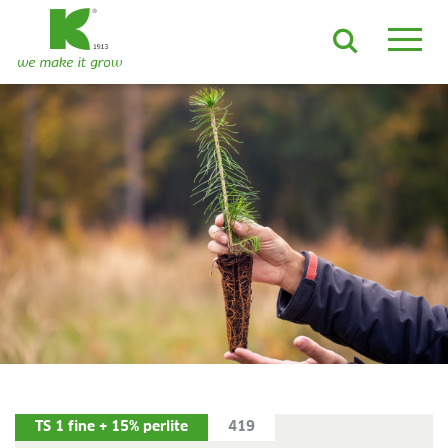
NL
EN
DE
ES
FR
JA
LV
LT
PL
BE
KO
EN-US
PRODUCTEN EN OPLOSSINGEN
ADVANCED-substraten
ProLine-substraten
Containermulch
Growcoon
Grondstoffen
Log & Solve
Growbag
Sphaxx®
Rootixx
TOEPASSINGSGEBIEDEN
TS 1 fine + 15% perlite
419