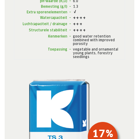
pH-waarde (H₂O)
–
6.0
Bemesting (g/l)
–
1.3
Extra sporenelementen
–
Watercapaciteit
–
Luchtcapaciteit / drainage
–
Structurele stabiliteit
–
Kenmerken
–
good water retention
combined with improved
porosity
Toepassing
–
vegetable and ornamental
young plants, forestry
seedlings
17
%