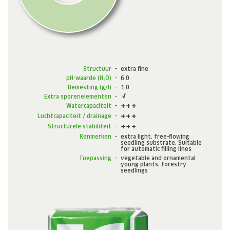
Structuur
–
extra fine
pH-waarde (H₂O)
–
6.0
Bemesting (g/l)
–
1.0
Extra sporenelementen
–
Watercapaciteit
–
Luchtcapaciteit / drainage
–
Structurele stabiliteit
–
Kenmerken
–
extra light, free-flowing
seedling substrate. Suitable
for automatic filling lines
Toepassing
–
vegetable and ornamental
young plants, forestry
seedlings