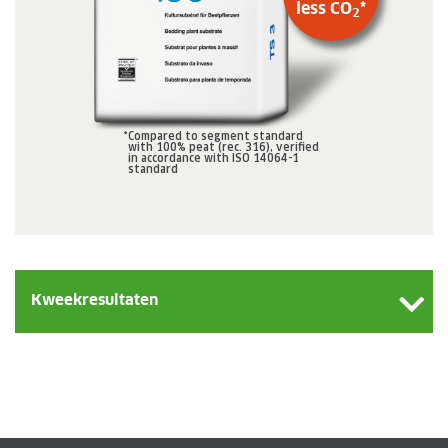
less CO
*
2
*
Compared to segment standard
with 100% peat (rec. 316), verified
in accordance with ISO 14064-1
standard
Kweekresultaten