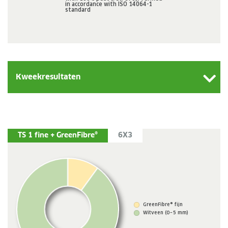
in accordance with ISO 14064-1
standard
Kweekresultaten
TS 1 fine + GreenFibre®
6X3
GreenFibre® fijn
Witveen (0 – 5 mm)