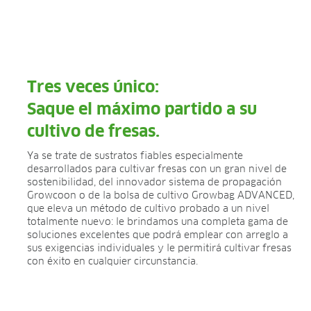
Propagación en bandeja
Tacos prensados
Hierbas de maceta
Plantas de temporada
Plantas de maceta
Tres veces único:
Plantas de vivero
Plantas forestales
Saque el máximo partido a su
Frutos rojos
cultivo de fresas.
Sphagnum para orquídeas
Ya se trate de sustratos fiables especialmente
LA EMPRESA
desarrollados para cultivar fresas con un gran nivel de
sostenibilidad, del innovador sistema de propagación
Sobre nosotros
Growcoon o de la bolsa de cultivo Growbag ADVANCED,
Sedes
que eleva un método de cultivo probado a un nivel
Hechos y cifras
totalmente nuevo: le brindamos una completa gama de
Sostenibilidad
soluciones excelentes que podrá emplear con arreglo a
Investigación y desarrollo
sus exigencias individuales y le permitirá cultivar fresas
con éxito en cualquier circunstancia.
Contacto
CARRERA PROFESIONAL