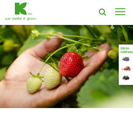
ES
EN
DE
FR
NL
JA
LV
LT
PL
BE
KO
EN-US
PRODUCTOS Y SOLUCIONES
Otros
cultivos
Sustratos ADVANCED
Sustratos ProLine
Materias primas
Mantillo para contenedor
Growcoon
Log & Solve
Growbag
Sphaxx®
ÁMBITOS DE APLICACIÓN
Cultivo orgánico