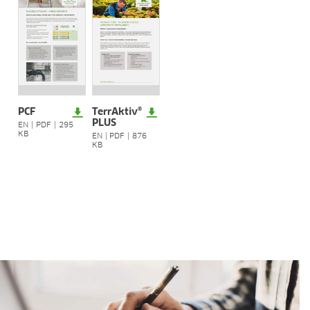
Empleos
Prestaciones
Programas de recursos humanos
Aprendizaje y estudio dual
Historias de empleados
Contact
CENTRO DE MEDIOS
PCF
TerrAktiv®
PLUS
EN
|
PDF
|
295
Vídeos de aplicaciones
KB
EN
|
PDF
|
876
KB
Recorridos virtuales
Hojas de información del producto
Folletos
Certificados
BLOG