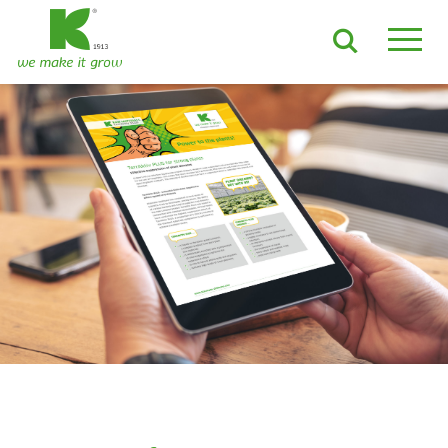
ES
EN
DE
FR
NL
JA
LV
LT
PL
BE
KO
EN-US
PRODUCTOS Y SOLUCIONES
Sustratos ADVANCED
Sustratos ProLine
Materias primas
Mantillo para contenedor
Growcoon
Log & Solve
Growbag
Sphaxx®
ÁMBITOS DE APLICACIÓN
Cultivo orgánico