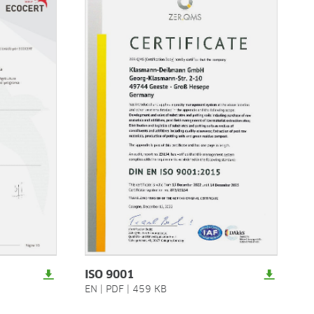
Ecocert
ISO 9001
ES
|
EN
EN
|
|
PDF
PDF
|
|
136 KB
459 KB