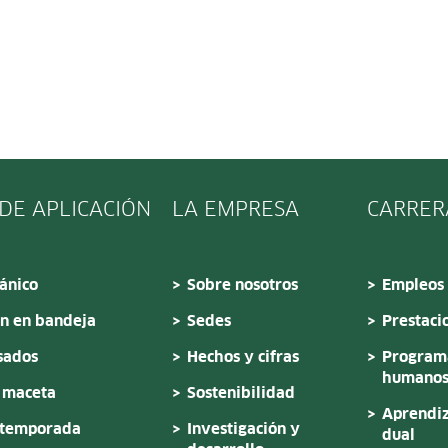
DE APLICACIÓN
LA EMPRESA
CARRER
gánico
Sobre nosotros
Empleos
n en bandeja
Sedes
Prestaci
sados
Hechos y cifras
Programa
humano
 maceta
Sostenibilidad
Aprendiz
 temporada
Investigación y
dual