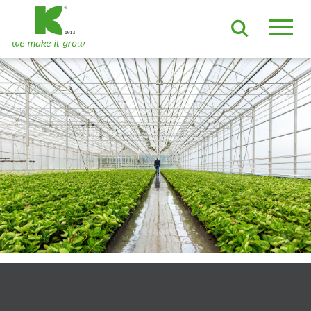
ES
EN
DE
FR
NL
JA
LV
LT
PL
BE
KO
EN-US
PRODUCTOS Y SOLUCIONES
Sustratos ADVANCED
Sustratos ProLine
Materias primas
Mantillo para contenedor
Growcoon
Log & Solve
Growbag
Sphaxx®
ÁMBITOS DE APLICACIÓN
Cultivo orgánico