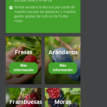
Europa, Asia y América
Empleos
Prestaciones
Sólida asistencia técnica por parte de
Programas de recursos humanos
nuestro equipo de asesores y nuestro
gestor global de cultivo de frutos
Aprendizaje y estudio dual
rojos
Historias de empleados
Contact
CENTRO DE MEDIOS
Vídeos de aplicaciones
Recorridos virtuales
Fresas
Arándanos
Hojas de información del producto
Folletos
Más
Más
Certificados
información
información
BLOG
Frambuesas
Moras