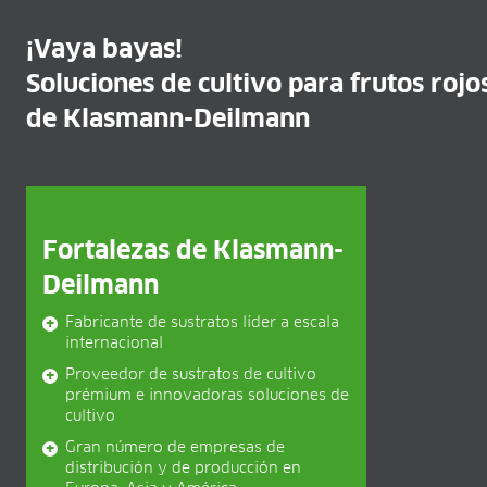
Propagación en bandeja
Tacos prensados
¡Vaya bayas!
Hierbas de maceta
Soluciones de cultivo para frutos rojo
Plantas de temporada
Plantas de maceta
de Klasmann-Deilmann
Plantas de vivero
Plantas forestales
Frutos rojos
Sphagnum para orquídeas
Fortalezas de Klasmann-
LA EMPRESA
Deilmann
Sobre nosotros
Sedes
Fabricante de sustratos líder a escala
Hechos y cifras
internacional
Sostenibilidad
Proveedor de sustratos de cultivo
Investigación y desarrollo
prémium e innovadoras soluciones de
Contacto
cultivo
Gran número de empresas de
CARRERA PROFESIONAL
distribución y de producción en