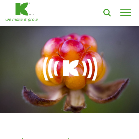
FR
EN
DE
ES
NL
JA
LV
LT
PL
BE
KO
EN-US
ACTUALITES
CARRIERES
ACTUALITES
BROCHURES