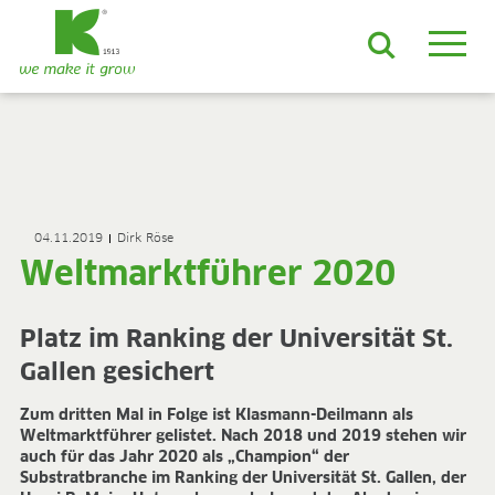
DE
EN
ES
FR
NL
JA
LV
LT
PL
BE
KO
EN-US
PRODUKTE & LÖSUNGEN
ADVANCED-Substrate
04.11.2019
Dirk Röse
ProLine Substrate
Weltmarktführer 2020
Florabella® Hobbyerden
Containermulch
Rohstoffe
Platz im Ranking der Universität St.
Growcoon
Gallen gesichert
Log & Solve
Growbag
Zum dritten Mal in Folge ist Klasmann-Deilmann als
Sphaxx®
Weltmarktführer gelistet. Nach 2018 und 2019 stehen wir
Liefersicherheit
auch für das Jahr 2020 als „Champion“ der
Rootixx
Substratbranche im Ranking der Universität St. Gallen, der