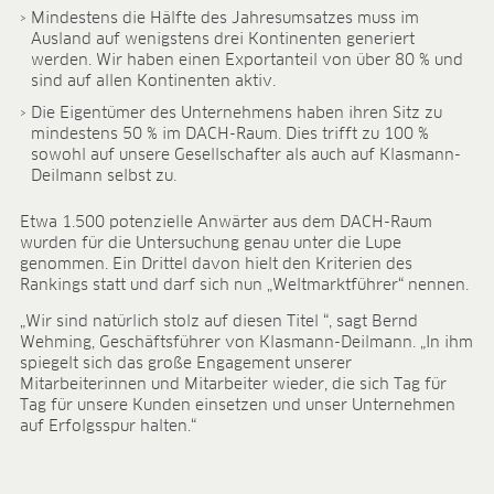
Forschung & Entwicklung
Mindestens die Hälfte des Jahresumsatzes muss im
Qualität & Zertifikate
Ausland auf wenigstens drei Kontinenten generiert
Liefersicherheit
werden. Wir haben einen Exportanteil von über 80 % und
Kontakt
sind auf allen Kontinenten aktiv.
Die Eigentümer des Unternehmens haben ihren Sitz zu
KARRIERE
mindestens 50 % im DACH-Raum. Dies trifft zu 100 %
sowohl auf unsere Gesellschafter als auch auf Klasmann-
Stellenangebote
Deilmann selbst zu.
Benefits
Entwicklungsprogramme
Etwa 1.500 potenzielle Anwärter aus dem DACH-Raum
Ausbildung und duales Studium
wurden für die Untersuchung genau unter die Lupe
Das sagt unser Team
genommen. Ein Drittel davon hielt den Kriterien des
Kontakt
Rankings statt und darf sich nun „Weltmarktführer“ nennen.
„Wir sind natürlich stolz auf diesen Titel “, sagt Bernd
MEDIATHEK
Wehming, Geschäftsführer von Klasmann-Deilmann. „In ihm
Anwendungsvideos
spiegelt sich das große Engagement unserer
Mitarbeiterinnen und Mitarbeiter wieder, die sich Tag für
Virtual Reality Videos
Tag für unsere Kunden einsetzen und unser Unternehmen
Produktblätter
auf Erfolgsspur halten.“
Zertifikate
Broschüren