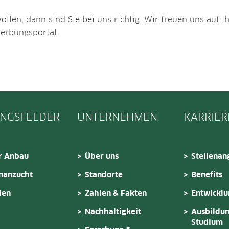
len, dann sind Sie bei uns richtig. Wir freuen uns auf I
werbungsportal.
NGSFELDER
UNTERNEHMEN
KARRIER
r Anbau
Über uns
Stellenan
nanzucht
Standorte
Benefits
den
Zahlen & Fakten
Entwickl
Nachhaltigkeit
Ausbildun
Studium