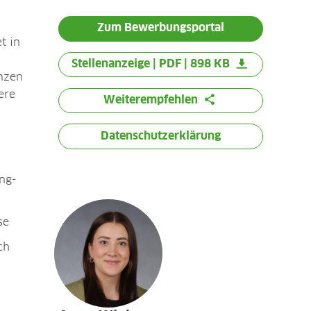
Zum Bewerbungsportal
t in
Stellenanzeige | PDF | 898 KB
anzen
ere
Weiterempfehlen
Datenschutzerklärung
ng-
se
ch