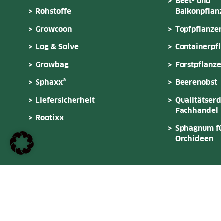
Beet- und
Rohstoffe
Balkonpflan
Growcoon
Topfpflanze
Log & Solve
Containerpf
Growbag
Forstpflanz
Sphaxx®
Beerenobst
Liefersicherheit
Qualitätserd
Fachhandel
Rootixx
Sphagnum f
Orchideen