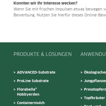
Konnten wir Ihr Interesse wecken?
Wenn Sie mit frischen Impulsen etwas bewegen wol
Bewerbung. Nutzen Sie hierfür dieses Online-Be
PRODUKTE & LÖSUNGEN
ANWENDU
ADVANCED-Substrate
Ökologische
ProLine Substrate
Jungpflanze
Florabella®
Presstopfer
Hobbyerden
Topfkräuter
Containermulch