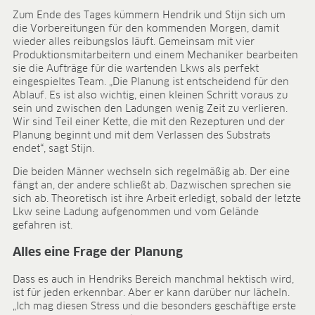
Forschung & Entwicklung
Zum Ende des Tages kümmern Hendrik und Stijn sich um
Qualität & Zertifikate
die Vorbereitungen für den kommenden Morgen, damit
Liefersicherheit
wieder alles reibungslos läuft. Gemeinsam mit vier
Kontakt
Produktionsmitarbeitern und einem Mechaniker bearbeiten
sie die Aufträge für die wartenden Lkws als perfekt
KARRIERE
eingespieltes Team. „Die Planung ist entscheidend für den
Ablauf. Es ist also wichtig, einen kleinen Schritt voraus zu
Stellenangebote
sein und zwischen den Ladungen wenig Zeit zu verlieren.
Benefits
Wir sind Teil einer Kette, die mit den Rezepturen und der
Entwicklungsprogramme
Planung beginnt und mit dem Verlassen des Substrats
Ausbildung und duales Studium
endet“, sagt Stijn.
Das sagt unser Team
Die beiden Männer wechseln sich regelmäßig ab. Der eine
Kontakt
fängt an, der andere schließt ab. Dazwischen sprechen sie
sich ab. Theoretisch ist ihre Arbeit erledigt, sobald der letzte
MEDIATHEK
Lkw seine Ladung aufgenommen und vom Gelände
gefahren ist.
Anwendungsvideos
Virtual Reality Videos
Alles eine Frage der Planung
Produktblätter
Dass es auch in Hendriks Bereich manchmal hektisch wird,
Zertifikate
ist für jeden erkennbar. Aber er kann darüber nur lächeln.
Broschüren
„Ich mag diesen Stress und die besonders geschäftige erste