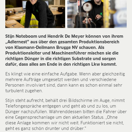
ANWENDUNGSFELDER
Ökologischer Anbau
Jungpflanzenanzucht
Presstopferden
Topfkräuter
Stijn Noteboom und Hendrik De Meyer können von ihrem
„Adlernest“ aus über den gesamten Produktionsbereich
Beet- und Balkonpflanzen
von Klasmann-Deilmann Brugge NV schauen. Als
Topfpflanzen
Produktionsleiter und Maschinenführer mischen sie die
Containerpflanzen
richtigen Dünger in die richtigen Substrate und sorgen
Forstpflanzen
dafür, dass alles am Ende in den richtigen Lkw kommt.
Beerenobst
Es klingt wie eine einfache Aufgabe. Wenn aber gleichzeitig
Qualitätserden für den Fachhandel
mehrere Aufträge umgesetzt werden und verschiedene
Sphagnum für Orchideen
Personen involviert sind, dann kann es schon einmal sehr
turbulent zugehen.
UNTERNEHMEN
Stijn steht aufrecht, behält drei Bildschirme im Auge, nimmt
Über uns
Telefongespräche entgegen und geht ab und zu los, um
Dünger nachzufüllen. Währenddessen bitten die Fahrer über
Standorte
eine Gegensprechanlage um den aktuellen Status. „Ohne
Zahlen & Fakten
diese Anlage kommen wir nicht weit. Funktioniert sie nicht,
Nachhaltigkeit
geht es ganz schön drunter und drüber.“