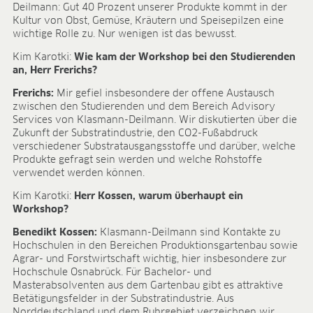
BLOG
Deilmann: Gut 40 Prozent unserer Produkte kommt in der
Kultur von Obst, Gemüse, Kräutern und Speisepilzen eine
wichtige Rolle zu. Nur wenigen ist das bewusst.
BLOG
Kim Karotki:
Wie kam der Workshop bei den Studierenden
KONTAKT
an, Herr Frerichs?
CONTACT
Frerichs:
Mir gefiel insbesondere der offene Austausch
zwischen den Studierenden und dem Bereich Advisory
Services von Klasmann-Deilmann. Wir diskutierten über die
Zukunft der Substratindustrie, den CO2-Fußabdruck
verschiedener Substratausgangsstoffe und darüber, welche
Produkte gefragt sein werden und welche Rohstoffe
verwendet werden können.
Kim Karotki:
Herr Kossen, warum überhaupt ein
Workshop?
Benedikt Kossen:
Klasmann-Deilmann sind Kontakte zu
Hochschulen in den Bereichen Produktionsgartenbau sowie
Agrar- und Forstwirtschaft wichtig, hier insbesondere zur
Hochschule Osnabrück. Für Bachelor- und
Masterabsolventen aus dem Gartenbau gibt es attraktive
Betätigungsfelder in der Substratindustrie. Aus
Norddeutschland und dem Ruhrgebiet verzeichnen wir