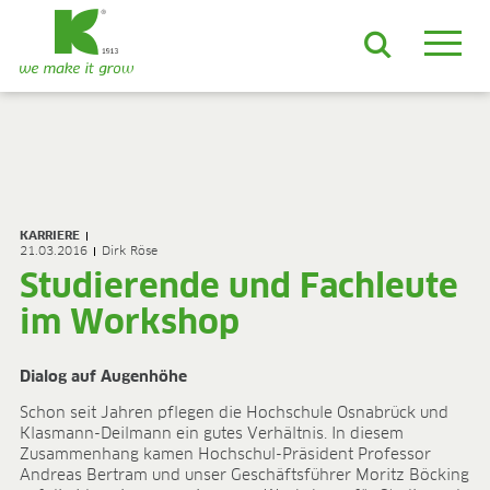
DE
EN
ES
FR
NL
JA
LV
LT
PL
BE
KO
EN-US
PRODUKTE & LÖSUNGEN
ADVANCED-Substrate
KARRIERE
ProLine Substrate
21.03.2016
Dirk Röse
Florabella® Hobbyerden
Studierende und Fachleute
Containermulch
im Workshop
Rohstoffe
Growcoon
Log & Solve
Dialog auf Augenhöhe
Growbag
Schon seit Jahren pflegen die Hochschule Osnabrück und
Sphaxx®
Klasmann-Deilmann ein gutes Verhältnis. In diesem
Liefersicherheit
Zusammenhang kamen Hochschul-Präsident Professor
Rootixx
Andreas Bertram und unser Geschäftsführer Moritz Böcking