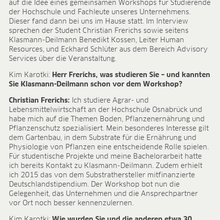
auf die Idee eines gemeinsamen Workshops für Studierende
ANWENDUNGSFELDER
der Hochschule und Fachleute unseres Unternehmens.
Dieser fand dann bei uns im Hause statt. Im Interview
Ökologischer Anbau
sprechen der Student Christian Frerichs sowie seitens
Jungpflanzenanzucht
Klasmann-Deilmann Benedikt Kossen, Leiter Human
Presstopferden
Resources, und Eckhard Schlüter aus dem Bereich Advisory
Services über die Veranstaltung.
Topfkräuter
Beet- und Balkonpflanzen
Kim Karotki:
Herr Frerichs, was studieren Sie – und kannten
Topfpflanzen
Sie Klasmann-Deilmann schon vor dem Workshop?
Containerpflanzen
Christian Frerichs:
Ich studiere Agrar- und
Forstpflanzen
Lebensmittelwirtschaft an der Hochschule Osnabrück und
Beerenobst
habe mich auf die Themen Boden, Pflanzenernährung und
Pflanzenschutz spezialisiert. Mein besonderes Interesse gilt
Qualitätserden für den Fachhandel
dem Gartenbau, in dem Substrate für die Ernährung und
Sphagnum für Orchideen
Physiologie von Pflanzen eine entscheidende Rolle spielen.
Für studentische Projekte und meine Bachelorarbeit hatte
UNTERNEHMEN
ich bereits Kontakt zu Klasmann-Deilmann. Zudem erhielt
Über uns
ich 2015 das von dem Substrathersteller mitfinanzierte
Deutschlandstipendium. Der Workshop bot nun die
Standorte
Gelegenheit, das Unternehmen und die Ansprechpartner
Zahlen & Fakten
vor Ort noch besser kennenzulernen.
Nachhaltigkeit
Kim Karotki:
Wie wurden Sie und die anderen etwa 30