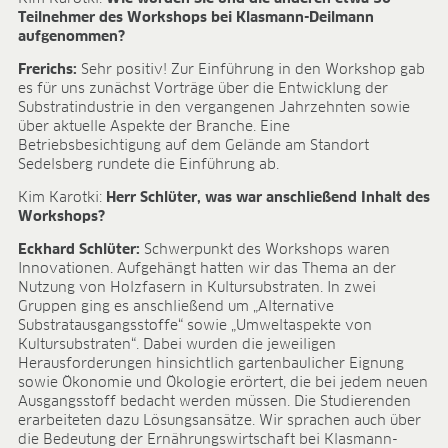
Forschung & Entwicklung
Teilnehmer des Workshops bei Klasmann-Deilmann
Qualität & Zertifikate
aufgenommen?
Liefersicherheit
Frerichs:
Sehr positiv! Zur Einführung in den Workshop gab
Kontakt
es für uns zunächst Vorträge über die Entwicklung der
KARRIERE
Substratindustrie in den vergangenen Jahrzehnten sowie
über aktuelle Aspekte der Branche. Eine
Stellenangebote
Betriebsbesichtigung auf dem Gelände am Standort
Sedelsberg rundete die Einführung ab.
Benefits
Entwicklungsprogramme
Kim Karotki:
Herr Schlüter, was war anschließend Inhalt des
Ausbildung und duales Studium
Workshops?
Das sagt unser Team
Eckhard Schlüter:
Schwerpunkt des Workshops waren
Kontakt
Innovationen. Aufgehängt hatten wir das Thema an der
Nutzung von Holzfasern in Kultursubstraten. In zwei
MEDIATHEK
Gruppen ging es anschließend um „Alternative
Substratausgangsstoffe“ sowie „Umweltaspekte von
Anwendungsvideos
Kultursubstraten“. Dabei wurden die jeweiligen
Virtual Reality Videos
Herausforderungen hinsichtlich gartenbaulicher Eignung
Produktblätter
sowie Ökonomie und Ökologie erörtert, die bei jedem neuen
Zertifikate
Ausgangsstoff bedacht werden müssen. Die Studierenden
erarbeiteten dazu Lösungsansätze. Wir sprachen auch über
Broschüren
die Bedeutung der Ernährungswirtschaft bei Klasmann-