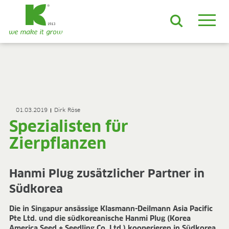
DE
EN
ES
FR
NL
JA
LV
LT
PL
BE
KO
EN-US
PRODUKTE & LÖSUNGEN
ADVANCED-Substrate
01.03.2019
Dirk Röse
ProLine Substrate
Spezialisten für
Florabella® Hobbyerden
Containermulch
Zierpflanzen
Rohstoffe
Growcoon
Hanmi Plug zusätzlicher Partner in
Log & Solve
Growbag
Südkorea
Sphaxx®
Liefersicherheit
Die in Singapur ansässige Klasmann-Deilmann Asia Pacific
Pte Ltd. und die südkoreanische Hanmi Plug (Korea
Rootixx
America Seed + Seedling Co. Ltd.) kooperieren in Südkorea