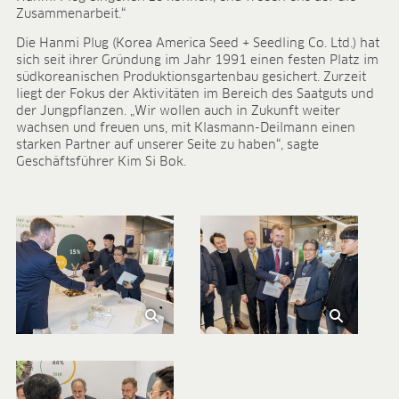
Forschung & Entwicklung
Zusammenarbeit.“
Qualität & Zertifikate
Liefersicherheit
Die Hanmi Plug (Korea America Seed + Seedling Co. Ltd.) hat
sich seit ihrer Gründung im Jahr 1991 einen festen Platz im
Kontakt
südkoreanischen Produktionsgartenbau gesichert. Zurzeit
KARRIERE
liegt der Fokus der Aktivitäten im Bereich des Saatguts und
der Jungpflanzen. „Wir wollen auch in Zukunft weiter
Stellenangebote
wachsen und freuen uns, mit Klasmann-Deilmann einen
starken Partner auf unserer Seite zu haben“, sagte
Benefits
Geschäftsführer Kim Si Bok.
Entwicklungsprogramme
Ausbildung und duales Studium
Das sagt unser Team
Kontakt
MEDIATHEK
Anwendungsvideos
Virtual Reality Videos
Produktblätter
Zertifikate
Broschüren