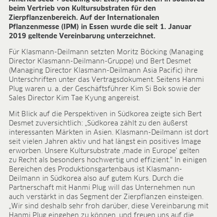
ANWENDUNGSFELDER
beim Vertrieb von Kultursubstraten für den
Zierpflanzenbereich. Auf der Internationalen
Ökologischer Anbau
Pflanzenmesse (IPM) in Essen wurde die seit 1. Januar
2019 geltende Vereinbarung unterzeichnet.
Jungpflanzenanzucht
Presstopferden
Für Klasmann-Deilmann setzten Moritz Böcking (Managing
Topfkräuter
Director Klasmann-Deilmann-Gruppe) und Bert Desmet
(Managing Director Klasmann-Deilmann Asia Pacific) ihre
Beet- und Balkonpflanzen
Unterschriften unter das Vertragsdokument. Seitens Hanmi
Topfpflanzen
Plug waren u. a. der Geschäftsführer Kim Si Bok sowie der
Containerpflanzen
Sales Director Kim Tae Kyung angereist.
Forstpflanzen
Mit Blick auf die Perspektiven in Südkorea zeigte sich Bert
Beerenobst
Desmet zuversichtlich: „Südkorea zählt zu den äußerst
Qualitätserden für den Fachhandel
interessanten Märkten in Asien. Klasmann-Deilmann ist dort
Sphagnum für Orchideen
seit vielen Jahren aktiv und hat längst ein positives Image
erworben. Unsere Kultursubstrate ‚made in Europe‘ gelten
UNTERNEHMEN
zu Recht als besonders hochwertig und effizient.“ In einigen
Bereichen des Produktionsgartenbaus ist Klasmann-
Über uns
Deilmann in Südkorea also auf gutem Kurs. Durch die
Standorte
Partnerschaft mit Hanmi Plug will das Unternehmen nun
Zahlen & Fakten
auch verstärkt in das Segment der Zierpflanzen einsteigen.
Nachhaltigkeit
„Wir sind deshalb sehr froh darüber, diese Vereinbarung mit
Hanmi Plug eingehen zu können, und freuen uns auf die