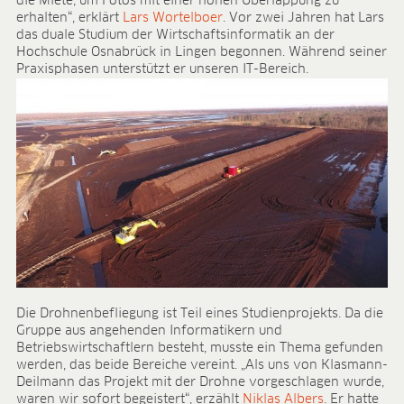
die Miete, um Fotos mit einer hohen Überlappung zu
Forschung & Entwicklung
erhalten“, erklärt
Lars Wortelboer
. Vor zwei Jahren hat Lars
Qualität & Zertifikate
das duale Studium der Wirtschaftsinformatik an der
Liefersicherheit
Hochschule Osnabrück in Lingen begonnen. Während seiner
Kontakt
Praxisphasen unterstützt er unseren IT-Bereich.
KARRIERE
Stellenangebote
Benefits
Entwicklungsprogramme
Ausbildung und duales Studium
Das sagt unser Team
Kontakt
MEDIATHEK
Anwendungsvideos
Die Drohnenbefliegung ist Teil eines Studienprojekts. Da die
Virtual Reality Videos
Gruppe aus angehenden Informatikern und
Produktblätter
Betriebswirtschaftlern besteht, musste ein Thema gefunden
Zertifikate
werden, das beide Bereiche vereint. „Als uns von Klasmann-
Broschüren
Deilmann das Projekt mit der Drohne vorgeschlagen wurde,
waren wir sofort begeistert“, erzählt
Niklas Albers
. Er hatte