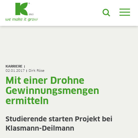
DE
EN
ES
FR
NL
JA
LV
LT
PL
BE
KO
EN-US
PRODUKTE & LÖSUNGEN
ADVANCED-Substrate
KARRIERE
ProLine Substrate
02.01.2017
Dirk Röse
Florabella® Hobbyerden
Mit einer Drohne
Containermulch
Gewinnungsmengen
Rohstoffe
Growcoon
ermitteln
Log & Solve
Growbag
Sphaxx®
Studierende starten Projekt bei
Liefersicherheit
Klasmann-Deilmann
Rootixx