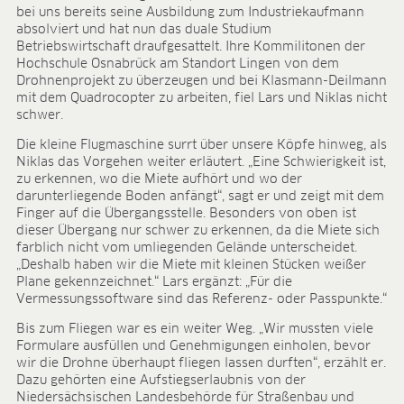
BLOG
bei uns bereits seine Ausbildung zum Industriekaufmann
absolviert und hat nun das duale Studium
BLOG
Betriebswirtschaft draufgesattelt. Ihre Kommilitonen der
Hochschule Osnabrück am Standort Lingen von dem
KONTAKT
Drohnenprojekt zu überzeugen und bei Klasmann-Deilmann
mit dem Quadrocopter zu arbeiten, fiel Lars und Niklas nicht
CONTACT
schwer.
Die kleine Flugmaschine surrt über unsere Köpfe hinweg, als
Niklas das Vorgehen weiter erläutert. „Eine Schwierigkeit ist,
zu erkennen, wo die Miete aufhört und wo der
darunterliegende Boden anfängt“, sagt er und zeigt mit dem
Finger auf die Übergangsstelle. Besonders von oben ist
dieser Übergang nur schwer zu erkennen, da die Miete sich
farblich nicht vom umliegenden Gelände unterscheidet.
„Deshalb haben wir die Miete mit kleinen Stücken weißer
Plane gekennzeichnet.“ Lars ergänzt: „Für die
Vermessungssoftware sind das Referenz- oder Passpunkte.“
Bis zum Fliegen war es ein weiter Weg. „Wir mussten viele
Formulare ausfüllen und Genehmigungen einholen, bevor
wir die Drohne überhaupt fliegen lassen durften“, erzählt er.
Dazu gehörten eine Aufstiegserlaubnis von der
Niedersächsischen Landesbehörde für Straßenbau und