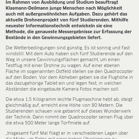
Im Rahmen von Ausbildung und Studium beauftragt
ANWENDUNGSFELDER
Klasmann-Deilmann junge Menschen nach Möglichkeit
auch mit außergewöhnlichen Aufgaben. Dazu gehört das
Ökologischer Anbau
aktuelle Drohnenprojekt von fünf Studierenden. Mithilfe
Jungpflanzenanzucht
neuester Informationstechnik entwickeln sie eine
Presstopferden
Methode, die genaueste Messergebnisse zur Erfassung der
Bestände in den Gewinnungsgebieten liefert.
Topfkräuter
Beet- und Balkonpflanzen
Die Wetterbedingungen sind günstig. Es ist sonnig und fast
Topfpflanzen
windstill. Mit dem Auto haben sich fünf Studierende auf den
Containerpflanzen
Weg in unsere Gewinnungsflächen gemacht, um einen
Testflug mit einer Drohne zu wagen. Auf einer ebenen
Forstpflanzen
Fläche im sogenannten Ostfeld stellen sie den Quadrocopter
Beerenobst
auf den Boden. Vor dem Abheben geben sie die Flughöhe in
Qualitätserden für den Fachhandel
das dazugehörige Tablet ein und legen fest, in welchen
Sphagnum für Orchideen
Abständen die eingebaute Kamera Fotos machen soll.
UNTERNEHMEN
Die etwa 1,5 Kilogramm leichte Flugmaschine hebt ab, steigt
gleichmäßig auf, erreicht eine Höhe von 80 Metern. Die
Über uns
Studierenden schauen wie gebannt auf dieses Wunderwerk
der Technik. Dann nimmt der Quadrocopter seinen Flug über
Standorte
die etwa 500 Meter lange Torfmiete auf.
Zahlen & Fakten
Nachhaltigkeit
„Insgesamt fünf Mal fliegt er in verschiedenen Lagen über