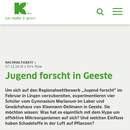
DE
EN
ES
FR
NL
JA
LV
LT
PL
BE
KO
EN-US
PRODUKTE & LÖSUNGEN
ADVANCED-Substrate
NACHHALTIGKEIT
ProLine Substrate
07.12.2016
Dirk Röse
Florabella® Hobbyerden
Jugend forscht in Geeste
Containermulch
Rohstoffe
Um sich auf den Regionalwettbewerb „Jugend forscht“ im
Growcoon
Februar in Lingen vorzubereiten, experimentieren vier
Log & Solve
Schüler vom Gymnasium Marianum im Labor und
Growbag
Gewächshaus von Klasmann-Deilmann in Geeste. Sie
Sphaxx®
möchten wissen: Was hat es eigentlich mit dem Hype um
effektive Mikroorganismen auf sich? Und welchen Einfluss
Liefersicherheit
haben Schadstoffe in der Luft auf Pflanzen?
Rootixx