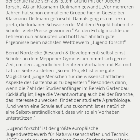
der Schule hatte sich aus gutem Grund mit der Jugend-
forscht-AG an Klasmann-Deilmann gewandt: „Vor mehreren
Jahren hat schon einmal eine Gruppe hier in Geeste bei
Klasmann-Deilmann geforscht. Damals ging es um Terra
preta, die Indianer-Schwarzerde. Mit dem Projekt haben die
Schüler viele Preise gewonnen.“ An den Erfolg möchte die
Lehrerin nun anknüpfen und hofft auf ähnlich gute
Ergebnisse beim nächsten Wettbewerb „Jugend forscht“.
Bernd Nordzieke (Research & Development) selbst einst
Schüler an dem Meppener Gymnasium nimmt sich gerne
Zeit, um den Jugendlichen bei ihrem Vorhaben mit Rat und
Tat zur Seite zu stehen. „So ein Projekt ist eine gute
Möglichkeit, junge Menschen für die wissenschaftlichen
Aspekte des Gartenbaus zu begeistern.“ Besonders dann,
wenn die Zahl der Studienanfänger im Bereich Gartenbau
rückläufig ist, liege die Verantwortung auch bei der Branche,
das Interesse zu wecken, findet der studierte Agrarbiologe.
„Und wenn eine Schule auf uns zukommt, ist es natürlich
eine Selbstverständlichkeit, dass wir so ein Vorhaben
unterstützen.“
„Jugend forscht“ ist der größte europäische
Jugendwettbewerb für Naturwissenschaften und Technik.