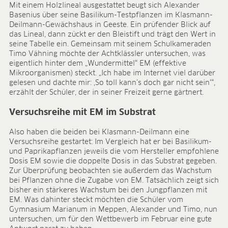
Mit einem Holzlineal ausgestattet beugt sich Alexander
ANWENDUNGSFELDER
Basenius über seine Basilikum-Testpflanzen im Klasmann-
Deilmann-Gewächshaus in Geeste. Ein prüfender Blick auf
Ökologischer Anbau
das Lineal, dann zückt er den Bleistift und trägt den Wert in
Jungpflanzenanzucht
seine Tabelle ein. Gemeinsam mit seinem Schulkameraden
Presstopferden
Timo Vähning möchte der Achtklässler untersuchen, was
Topfkräuter
eigentlich hinter dem „Wundermittel“ EM (effektive
Mikroorganismen) steckt. „Ich habe im Internet viel darüber
Beet- und Balkonpflanzen
gelesen und dachte mir: ‚So toll kann’s doch gar nicht sein‘“,
Topfpflanzen
erzählt der Schüler, der in seiner Freizeit gerne gärtnert.
Containerpflanzen
Forstpflanzen
Versuchsreihe mit EM im Substrat
Beerenobst
Also haben die beiden bei Klasmann-Deilmann eine
Qualitätserden für den Fachhandel
Versuchsreihe gestartet: Im Vergleich hat er bei Basilikum-
Sphagnum für Orchideen
und Paprikapflanzen jeweils die vom Hersteller empfohlene
Dosis EM sowie die doppelte Dosis in das Substrat gegeben.
UNTERNEHMEN
Zur Überprüfung beobachten sie außerdem das Wachstum
bei Pflanzen ohne die Zugabe von EM. Tatsächlich zeigt sich
Über uns
bisher ein stärkeres Wachstum bei den Jungpflanzen mit
Standorte
EM. Was dahinter steckt möchten die Schüler vom
Zahlen & Fakten
Gymnasium Marianum in Meppen, Alexander und Timo, nun
Nachhaltigkeit
untersuchen, um für den Wettbewerb im Februar eine gute