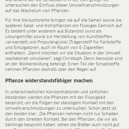
Marianums auf die Schadstoffe in der Luft gelegt. Sie
BLOG
untersuchen den Einfluss dieser Umweltverschmutzungen
auf das Wachstum von Pflanzen.
BLOG
Für ihre Versuchsreihe bringen sie auf die Samen sowie die
KONTAKT
späteren Salat- und Kohlpflanzen ein flüssiges Gemisch auf.
Es besteht unter anderem aus Butandiol (wird als
CONTACT
Lösungsmittel sowie zur Herstellung von Kunststoffen
verwendet) und Propylenglykol (Trägerstoff für Farbstoffe
und Emulgatoren, auch im Rauch von E-Zigaretten
enthalten). „Damit möchten wir die Situation in der Umwelt
realitätsnah simulieren“, sagt Christoph. Denn Aerosole sind
an der Wolkenbildung beteiligt. Einen Teil der Schadstoffe
nehmen Pflanzen deshalb über den Regen auf.
Pflanze widerstandsfähiger machen
In unterschiedlichen Konzentrationen und zeitlichen
Abständen werden die Pflanzen mit der Flüssigkeit
besprüht, um die Folgen bei ständigem Kontakt mit den
Umweltverschmutzungen zu untersuchen. Schon jetzt ist
den beiden klar: „Die Pflanzen nehmen nicht nur Schaden
durch den direkten Kontakt. Bei den Pflanzen, die wir als
Sämlinge besprüht haben, sehen die Blätter auch nicht gut