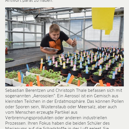
Forschung & Entwicklung
Antwort parat zu haben.
Qualität & Zertifikate
Liefersicherheit
Kontakt
KARRIERE
Stellenangebote
Benefits
Entwicklungsprogramme
Ausbildung und duales Studium
Das sagt unser Team
Kontakt
MEDIATHEK
Sebastian Berentzen und Christoph Thale befassen sich mit
Anwendungsvideos
sogenannten „Aerosolen“. Ein Aerosol ist ein Gemisch aus
Virtual Reality Videos
kleinsten Teilchen in der Erdatmosphäre. Das können Pollen
oder Sporen sein, Wüstenstaub oder Meersalz, aber auch
Produktblätter
vom Menschen erzeugte Partikel aus
Zertifikate
Verbrennungsprodukten oder anderen industriellen
Broschüren
Prozessen. Ihren Fokus haben die beiden Schüler des