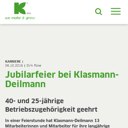
DE
EN
ES
FR
NL
JA
LV
LT
PL
BE
KO
EN-US
PRODUKTE & LÖSUNGEN
ADVANCED-Substrate
KARRIERE
ProLine Substrate
06.10.2016
Dirk Röse
Florabella® Hobbyerden
Jubilarfeier bei Klasmann-
Containermulch
Deilmann
Rohstoffe
Growcoon
Log & Solve
40- und 25-jährige
Growbag
Betriebszugehörigkeit geehrt
Sphaxx®
Liefersicherheit
In einer Feierstunde hat Klasmann-Deilmann 13
Rootixx
Mitarbeiterinnen und Mitarbeiter für ihre langjährige