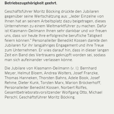
Betriebszugehörigkeit geehrt.
ANWENDUNGSFELDER
Geschäftsführer Moritz Böcking drückte den Jubilaren
Ökologischer Anbau
gegenüber seine Wertschätzung aus: „Jeder Einzelne von
Jungpflanzenanzucht
Ihnen hat an seinem Arbeitsplatz dazu beigetragen, dieses
Presstopferden
Unternehmen zu einem Weltmarktführer zu machen. Dafür
ist Klasmann-Deilmann Ihnen sehr dankbar und wir freuen
Topfkräuter
uns, dass wir heute Ihre erfolgreiche berufliche Tätigkeit
Beet- und Balkonpflanzen
feiern können.“ Personalleiter Benedikt Kossen dankte den
Topfpflanzen
Jubilaren für ihr langjähriges Engagement und ihre Treue
Containerpflanzen
zum Unternehmen. Er wies darauf hin, dass in dieser langen
Forstpflanzen
Zeit ein Band des Vertrauens geknüpft worden sei, sodass
man sich aufeinander verlassen könne.
Beerenobst
Qualitätserden für den Fachhandel
Die Jubilare von Klasmann-Deilmann (v. l.): Bernhard
Sphagnum für Orchideen
Meyer, Helmut Bloem, Andrea Wolters, Josef Franzke,
Thomas Hanneken, Thorsten Bahns, Adele Book, Josef
UNTERNEHMEN
Rehme, Dieter Kunk, Torsten Marx, Marion Bröckerhoff,
Personalleiter Benedikt Kossen, Norbert Rolfes,
Über uns
Gesamtbetriebsratsvorsitzender Wolfgang Otto, Michael
Standorte
Perschl, Geschäftsführer Moritz Böcking.
Zahlen & Fakten
Nachhaltigkeit