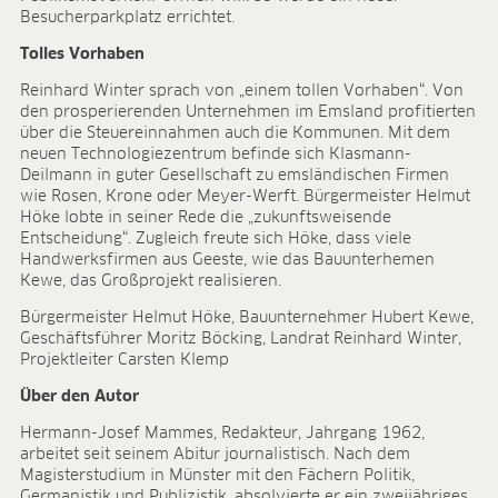
BLOG
Besucherparkplatz errichtet.
Tolles Vorhaben
BLOG
Reinhard Winter sprach von „einem tollen Vorhaben“. Von
KONTAKT
den prosperierenden Unternehmen im Emsland profitierten
über die Steuereinnahmen auch die Kommunen. Mit dem
CONTACT
neuen Technologiezentrum befinde sich Klasmann-
Deilmann in guter Gesellschaft zu emsländischen Firmen
wie Rosen, Krone oder Meyer-Werft. Bürgermeister Helmut
Höke lobte in seiner Rede die „zukunftsweisende
Entscheidung“. Zugleich freute sich Höke, dass viele
Handwerksfirmen aus Geeste, wie das Bauunterhemen
Kewe, das Großprojekt realisieren.
Bürgermeister Helmut Höke, Bauunternehmer Hubert Kewe,
Geschäftsführer Moritz Böcking, Landrat Reinhard Winter,
Projektleiter Carsten Klemp
Über den Autor
Hermann-Josef Mammes, Redakteur, Jahrgang 1962,
arbeitet seit seinem Abitur journalistisch. Nach dem
Magisterstudium in Münster mit den Fächern Politik,
Germanistik und Publizistik, absolvierte er ein zweijähriges