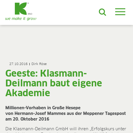
DE
EN
ES
FR
NL
JA
LV
LT
PL
BE
KO
EN-US
PRODUKTE & LÖSUNGEN
ADVANCED-Substrate
27.10.2016
Dirk Röse
ProLine Substrate
Geeste: Klasmann-
Florabella® Hobbyerden
Containermulch
Deilmann baut eigene
Rohstoffe
Akademie
Growcoon
Log & Solve
Growbag
Millionen-Vorhaben in Große Hesepe
von Hermann-Josef Mammes aus der Meppener Tagespost
Sphaxx®
am 20. Oktober 2016
Liefersicherheit
Rootixx
Die Klasmann-Deilmann GmbH will ihren „Erfolgskurs unter