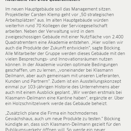
Forschung & Entwicklung
Qualität & Zertifikate
Im neuen Hauptgebäude soll das Management sitzen.
Liefersicherheit
Projektleiter Carsten Klemp geht vor „50 strategischen
Arbeitsplätzen“ aus. Im alten Hauptgebäude würden
Kontakt
weiterhin rund 70 Kollegen der Servicegesellschaft
KARRIERE
arbeiten. Neben der Verwaltung wird in dem
zweigeschossigen Gebäude mit einer Nutzfläche von 2.400
Stellenangebote
Quadratremtern eine Akademie entstehen. „Hier wollen wir
auch die Produkte der Zukunft entwickeln“, sagte Böcking.
Benefits
Alle Mitarbeiter der Gruppe werden dieses Gebäude mit den
Entwicklungsprogramme
vielen Besprechungs- und Innovationsräumen nutzen
Ausbildung und duales Studium
können. In der Akademie würden optimale Bedingungen
Das sagt unser Team
geschaffen, um zu lernen, „voneinander bei Klasmann
Kontakt
Deilmann, aber auch gemeinsam mit unseren Lieferanten,
Kunden und Partnern“. Zudem ist ein Ausstellungskonzept
MEDIATHEK
einmal zur 103-jährigen Historie des Unternehmens aber
auch mit einem Ausblick geplant. „Wir werden erstmals bei
Anwendungsvideos
Klasmann-Deilmann eine Kantine haben“, ergänzte er. Über
Virtual Reality Videos
ein Holzschnitzelwerk werde das Gebäude beheizt.
Produktblätter
„Zusätzlich plane die Firma ein hochmodernes
Zertifikate
Gewächshaus, auch um neue Produkte zu testen.“ Böcking
Broschüren
kündigte an, dass sich Klasmann-Deilmann gezielt für den
Publikumsverkehr öffnen will. So werde ein neuer