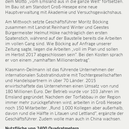
dem Motto „vom Emsland aus in die ganze Welt“ fortsetzen.
ANWENDUNGSFELDER
Im Bau ist am Standort Groß-Hesepe eine neue
Hauptverwaltung mit Akademie und Versuchsgewächshaus.
Ökologischer Anbau
Jungpflanzenanzucht
Am Mittwoch setzte Geschäftsführer Moritz Böcking
zusammen mit Landrat Reinhard Winter und Geestes
Presstopferden
Bürgermeister Helmut Höke nachträglich den ersten
Topfkräuter
Spatenstich, während auf der Baustelle bereits die Arbeiten
Beet- und Balkonpflanzen
im vollen Gang sind. Wie Böcking auf Anfrage unserer
Topfpflanzen
Zeitung sagte, liegen die Arbeiten „voll im Plan und sollen
im Herbst 2017 abgeschlossen sein“. Bei den Kosten sprach
Containerpflanzen
er von einem „namhaften Millionenbetrag“.
Forstpflanzen
Beerenobst
Klasmann-Deilmann ist das führende Unternehmen der
internationalen Substratindustrie mit Tochtergesellschaften
Qualitätserden für den Fachhandel
und Handelspartnern in über 70 Länder. 2015
Sphagnum für Orchideen
erwirtschaftete das Unternehmen einen Umsatz von rund
180 Millionen Euro. Der Betrieb wurde vor 103 Jahren im
UNTERNEHMEN
Emsland gegründet. Nachdem der Torfabbau in der Region
Über uns
immer mehr zurückgefahren wird, arbeiten in Groß Hesepe
noch 150 Mitarbeiter. „Rund 1.000 Kollegen aber außerhalb,
Standorte
davon rund die Hälfte in Litauen und Lettland“, ergänzte der
Zahlen & Fakten
Geschäftsführer. Zudem wolle man auch in China wachsen.
Nachhaltigkeit
Nutzfläche von 2400 Quadratmetern