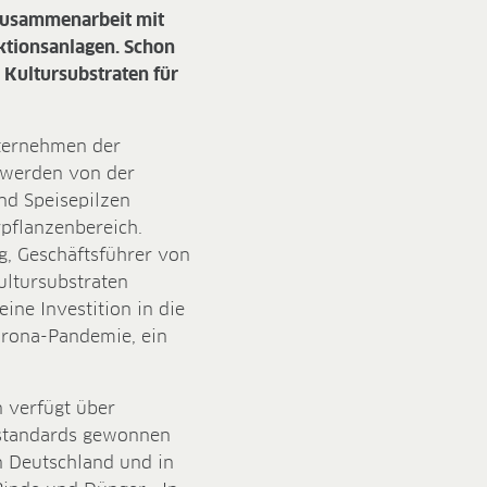
 Zusammenarbeit mit
ktionsanlagen. Schon
 Kultursubstraten für
ternehmen der
e werden von der
nd Speisepilzen
pflanzenbereich.
g, Geschäftsführer von
ultursubstraten
ine Investition in die
orona-Pandemie, ein
 verfügt über
tstandards gewonnen
 Deutschland und in