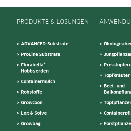
PRODUKTE & LÖSUNGEN
ANWENDU
ADVANCED-Substrate
Ökologische
ProLine Substrate
Jungpflanze
Florabella®
Presstopfer
Hobbyerden
Topfkräuter
Containermulch
Beet- und
Rohstoffe
Balkonpflan
Growcoon
Topfpflanze
Log & Solve
Containerpf
Growbag
Forstpflanz