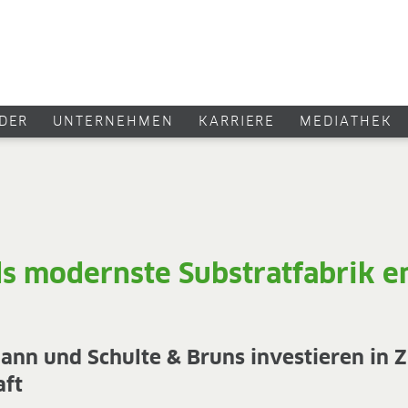
DER
UNTERNEHMEN
KARRIERE
MEDIATHEK
s modernste Substratfabrik en
nn und Schulte & Bruns investieren in Z
aft