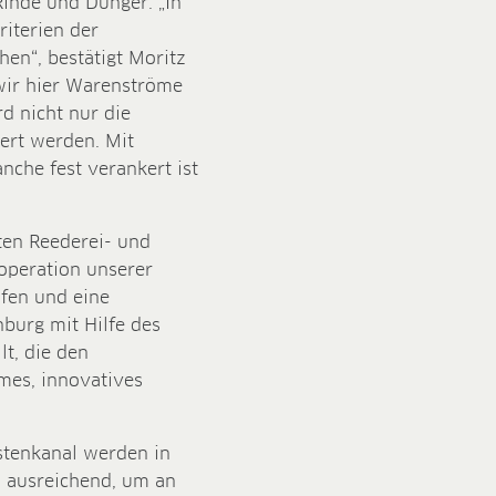
Rinde und Dünger. „In
iterien der
en“, bestätigt Moritz
wir hier Warenströme
d nicht nur die
ert werden. Mit
nche fest verankert ist
ten Reederei- und
operation unserer
fen und eine
nburg mit Hilfe des
t, die den
mes, innovatives
stenkanal werden in
 ausreichend, um an