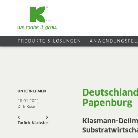
PRODUKTE & LÖSUNGEN
ANWENDUNGSFEL
Deutschland
UNTERNEHMEN
Papenburg
15.01.2021
Dirk Röse
Klasmann-Deilma
Zurück
Nächster
Substratwirtsch