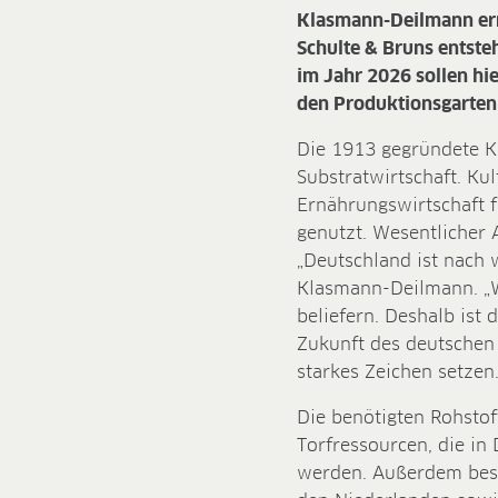
Klasmann-Deilmann err
Schulte & Bruns entst
im Jahr 2026 sollen hi
den Produktionsgarten
Die 1913 gegründete K
Substrat­wirtschaft. K
Ernährungswirtschaft 
genutzt. Wesentlicher
„Deutschland ist nach 
Klasmann-Deilmann. „W
beliefern. Deshalb ist 
Zukunft des deutschen 
starkes Zeichen setzen.
Die benötigten Rohsto
Torfressourcen, die i
werden. Außerdem best