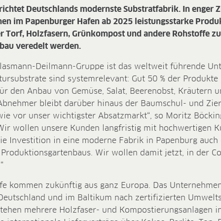
ichtet Deutschlands modernste Substratfabrik. In enger
ehen im Papenburger Hafen ab 2025 leistungsstarke Produ
er Torf, Holzfasern, Grünkompost und andere Rohstoffe zu
bau veredelt werden.
lasmann-Deilmann-Gruppe ist das weltweit führende Un
ultursubstrate sind systemrelevant: Gut 50 % der Produkt
für den Anbau von Gemüse, Salat, Beerenobst, Kräutern u
 Abnehmer bleibt darüber hinaus der Baumschul- und Zier
wie vor unser wichtigster Absatzmarkt“, so Moritz Böckin
ir wollen unsere Kunden langfristig mit hochwertigen K
die Investition in eine moderne Fabrik in Papenburg auch e
Produktionsgartenbaus. Wir wollen damit jetzt, in der C
“
ffe kommen zukünftig aus ganz Europa. Das Unternehmen
n Deutschland und im Baltikum nach zertifizierten Umwel
ehen mehrere Holzfaser- und Kompostierungsanlagen in