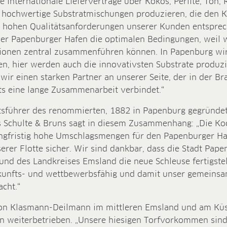
 internationale Lieferverträge über Kokos, Perlite, Ton, 
hoch­wertige Substratmischungen produzieren, die den Kr
 hohen Qualitäts­anforderungen unserer Kunden entsprech
 der Papenburger Hafen die optimalen Bedingungen, weil 
ionen zentral zusammenführen können. In Papenburg wir
n, hier werden auch die innovativsten Substrate produzi
ir einen starken Partner an unserer Seite, der in der Bra
ts eine lange Zusammenarbeit verbindet.“
ftsführer des renommierten, 1882 in Papenburg gegründe
 Schulte & Bruns sagt in diesem Zusammenhang: „Die Ko
langfristig hohe Umschlagsmengen für den Papenburger Ha
erer Flotte sicher. Wir sind dankbar, dass die Stadt Pape
nd des Landkreises Emsland die neue Schleuse fertigstell
unfts- und wettbewerbsfähig und damit unser gemeinsa
acht.“
von Klasmann-Deilmann im mittleren Emsland und am Kü
weiterbetrieben. „Unsere hiesigen Torfvorkommen sind