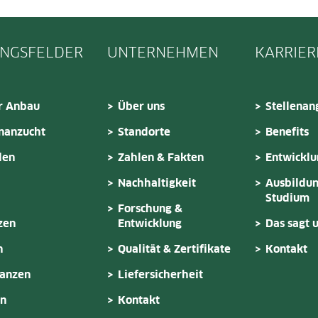
NGSFELDER
UNTERNEHMEN
KARRIER
r Anbau
Über uns
Stellenan
nanzucht
Standorte
Benefits
den
Zahlen & Fakten
Entwickl
Nachhaltigkeit
Ausbildun
Studium
Forschung &
zen
Entwicklung
Das sagt 
n
Qualität & Zertifikate
Kontakt
lanzen
Liefersicherheit
en
Kontakt