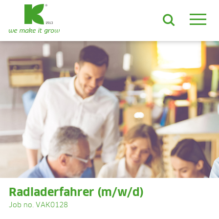
DE
EN
ES
FR
NL
JA
LV
LT
PL
BE
KO
EN-US
PRODUKTE & LÖSUNGEN
ADVANCED-Substrate
ProLine Substrate
Florabella® Hobbyerden
Containermulch
Rohstoffe
Growcoon
Log & Solve
Growbag
Sphaxx®
Radladerfahrer (m/w/d)
Liefersicherheit
Job no. VAK0128
Rootixx