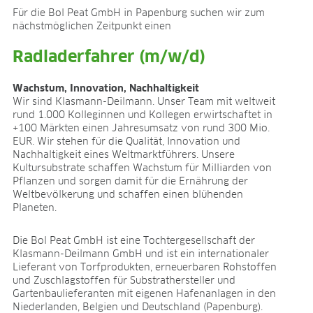
ANWENDUNGSFELDER
Für die Bol Peat GmbH in Papenburg suchen wir zum
nächstmöglichen Zeitpunkt einen
Ökologischer Anbau
Jungpflanzenanzucht
Radladerfahrer (m/w/d)
Presstopferden
Topfkräuter
Wachstum, Innovation, Nachhaltigkeit
Wir sind Klasmann-Deilmann. Unser Team mit weltweit
Beet- und Balkonpflanzen
rund 1.000 Kolleginnen und Kollegen erwirtschaftet in
Topfpflanzen
+100 Märkten einen Jahresumsatz von rund 300 Mio.
Containerpflanzen
EUR. Wir stehen für die Qualität, Innovation und
Forstpflanzen
Nachhaltigkeit eines Weltmarktführers. Unsere
Beerenobst
Kultursubstrate schaffen Wachstum für Milliarden von
Pflanzen und sorgen damit für die Ernährung der
Qualitätserden für den Fachhandel
Weltbevölkerung und schaffen einen blühenden
Sphagnum für Orchideen
Planeten.
UNTERNEHMEN
Die Bol Peat GmbH ist eine Tochtergesellschaft der
Über uns
Klasmann-Deilmann GmbH und ist ein internationaler
Standorte
Lieferant von Torfprodukten, erneuerbaren Rohstoffen
und Zuschlagstoffen für Substrathersteller und
Zahlen & Fakten
Gartenbaulieferanten mit eigenen Hafenanlagen in den
Nachhaltigkeit
Niederlanden, Belgien und Deutschland (Papenburg).