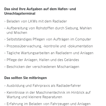
Forschung & Entwicklung
Qualität & Zertifikate
Das sind Ihre Aufgaben auf dem Hafen- und
Liefersicherheit
Umschlagsterminal
Kontakt
Beladen von LKWs mit dem Radlader
KARRIERE
Aufbereitung von Rohstoffen durch Siebung, Mahlen
und Mischen
Stellenangebote
Benefits
Selbstständiges Pflegen von Aufträgen im Computer
Entwicklungsprogramme
Prozessüberwachung, -kontrolle und -dokumentation
Ausbildung und duales Studium
Tägliche Wartungsarbeiten an Radladern und Anlagen
Das sagt unser Team
Pflege der Anlagen, Hallen und des Geländes
Kontakt
Beschicken der verschiedenen Mischanlagen
MEDIATHEK
Anwendungsvideos
Das sollten Sie mitbringen
Virtual Reality Videos
Ausbildung und Fahrpraxis als Radladerfahrer
Produktblätter
Kenntnisse in der Maschinentechnik im Hinblick auf
Zertifikate
Wartung und kleinere Reparaturen
Broschüren
Erfahrung im Beladen von Fahrzeugen und Anlagen