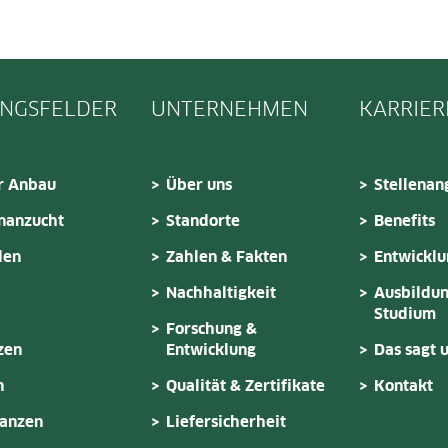
NGSFELDER
UNTERNEHMEN
KARRIER
r Anbau
Über uns
Stellenan
nanzucht
Standorte
Benefits
den
Zahlen & Fakten
Entwickl
Nachhaltigkeit
Ausbildun
Studium
Forschung &
zen
Entwicklung
Das sagt 
n
Qualität & Zertifikate
Kontakt
lanzen
Liefersicherheit