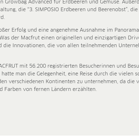
en Growbag Advanced für Erdbeeren und Gemüse. Außerd
taltung, die “3. SIMPOSIO Erdbeeren und Beerenobst”, die
rd.
roßer Erfolg und eine angenehme Ausnahme im Panorama 
Was der Macfrut einen originellen und einzigartigen Drive
d die Innovationen, die von allen teilnehmenden Untern
MACFRUT mit 56.200 registrierten Besucherinnen und Bes
 hatte man die Gelegenheit, eine Reise durch die vielen 
den verschiedenen Kontinenten zu unternehmen, da die vi
d Farben von fernen Ländern erzählten.