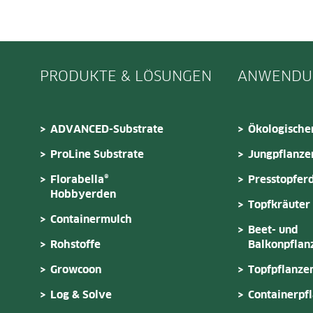
PRODUKTE & LÖSUNGEN
ANWENDU
ADVANCED-Substrate
Ökologische
ProLine Substrate
Jungpflanze
Florabella®
Presstopfer
Hobbyerden
Topfkräuter
Containermulch
Beet- und
Rohstoffe
Balkonpflan
Growcoon
Topfpflanze
Log & Solve
Containerpf