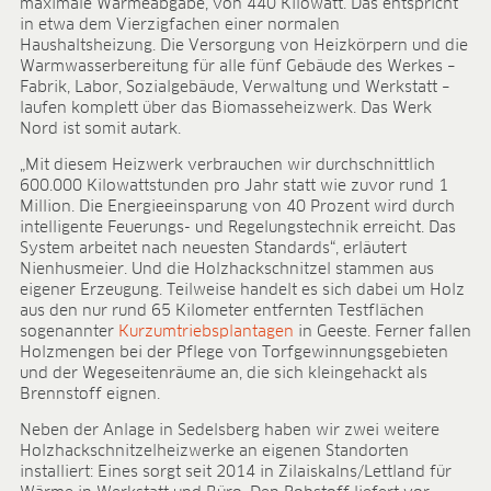
Forschung & Entwicklung
maximale Wärmeabgabe, von 440 Kilowatt. Das entspricht
in etwa dem Vierzigfachen einer normalen
Qualität & Zertifikate
Haushaltsheizung. Die Versorgung von Heizkörpern und die
Liefersicherheit
Warmwasserbereitung für alle fünf Gebäude des Werkes –
Kontakt
Fabrik, Labor, Sozialgebäude, Verwaltung und Werkstatt –
laufen komplett über das Biomasseheizwerk. Das Werk
KARRIERE
Nord ist somit autark.
Stellenangebote
„Mit diesem Heizwerk verbrauchen wir durchschnittlich
Benefits
600.000 Kilowattstunden pro Jahr statt wie zuvor rund 1
Entwicklungsprogramme
Million. Die Energieeinsparung von 40 Prozent wird durch
intelligente Feuerungs- und Regelungstechnik erreicht. Das
Ausbildung und duales Studium
System arbeitet nach neuesten Standards“, erläutert
Das sagt unser Team
Nienhusmeier. Und die Holzhackschnitzel stammen aus
Kontakt
eigener Erzeugung. Teilweise handelt es sich dabei um Holz
aus den nur rund 65 Kilometer entfernten Testflächen
MEDIATHEK
sogenannter
Kurzumtriebsplantagen
in Geeste. Ferner fallen
Holzmengen bei der Pflege von Torfgewinnungsgebieten
Anwendungsvideos
und der Wegeseitenräume an, die sich kleingehackt als
Virtual Reality Videos
Brennstoff eignen.
Produktblätter
Neben der Anlage in Sedelsberg haben wir zwei weitere
Zertifikate
Holzhackschnitzelheizwerke an eigenen Standorten
Broschüren
installiert: Eines sorgt seit 2014 in Zilaiskalns/Lettland für