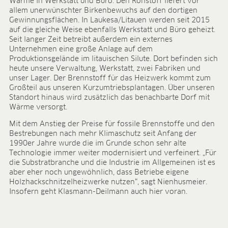
Wärme in Werkstatt und Büro. Den Rohstoff liefert vor
BLOG
allem unerwünschter Birkenbewuchs auf den dortigen
Gewinnungsflächen. In Laukesa/Litauen werden seit 2015
BLOG
auf die gleiche Weise ebenfalls Werkstatt und Büro geheizt.
Seit langer Zeit betreibt außerdem ein externes
KONTAKT
Unternehmen eine große Anlage auf dem
Produktionsgelände im litauischen Silute. Dort befinden sich
CONTACT
heute unsere Verwaltung, Werkstatt, zwei Fabriken und
unser Lager. Der Brennstoff für das Heizwerk kommt zum
Großteil aus unseren Kurzumtriebsplantagen. Über unseren
Standort hinaus wird zusätzlich das benachbarte Dorf mit
Wärme versorgt.
Mit dem Anstieg der Preise für fossile Brennstoffe und den
Bestrebungen nach mehr Klimaschutz seit Anfang der
1990er Jahre wurde die im Grunde schon sehr alte
Technologie immer weiter modernisiert und verfeinert. „Für
die Substratbranche und die Industrie im Allgemeinen ist es
aber eher noch ungewöhnlich, dass Betriebe eigene
Holzhackschnitzelheizwerke nutzen“, sagt Nienhusmeier.
Insofern geht Klasmann-Deilmann auch hier voran.