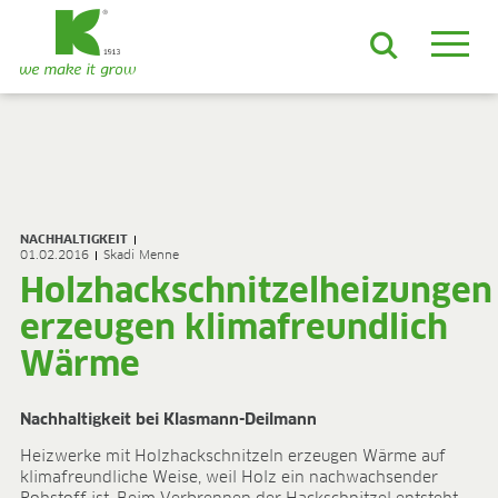
DE
EN
ES
FR
NL
JA
LV
LT
PL
BE
KO
EN-US
PRODUKTE & LÖSUNGEN
ADVANCED-Substrate
NACHHALTIGKEIT
ProLine Substrate
01.02.2016
Skadi Menne
Florabella® Hobbyerden
Holzhackschnitzelheizungen
Containermulch
erzeugen klimafreundlich
Rohstoffe
Growcoon
Wärme
Log & Solve
Growbag
Nachhaltigkeit bei Klasmann-Deilmann
Sphaxx®
Liefersicherheit
Heizwerke mit Holzhackschnitzeln erzeugen Wärme auf
klimafreundliche Weise, weil Holz ein nachwachsender
Rootixx