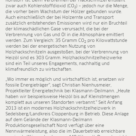
Rohstoff ist. Beim Verbrennen der Hackschnitzel entsteht
ANWENDUNGSFELDER
zwar auch Kohlenstoffdioxid (CO
) – jedoch nur die Menge,
2
die vorher beim Wachstum der Hölzer gebunden wurde.
Ökologischer Anbau
Auch einschließlich der bei Holzernte und Transport
Jungpflanzenanzucht
zusätzlich entstehenden Emissionen wird nur ein Bruchteil
der klimaschädlichen Gase verursacht, die bei der
Presstopferden
Verbrennung von Gas und Öl in die Atmosphäre emittiert
Topfkräuter
werden. Zum Vergleich: 35 Gramm CO
pro Kilowattstunde
2
Beet- und Balkonpflanzen
werden bei der energetischen Nutzung von
Topfpflanzen
Holzhackschnitzeln ausgestoßen, bei der Verbrennung von
Heizöl sind es 303 Gramm. Holzhackschnitzelheizwerke
Containerpflanzen
sind ein Teil unseres Engagements, nachhaltig und
Forstpflanzen
klimafreundlich zu wirtschaften.
Beerenobst
„Wo immer es möglich und wirtschaftlich ist, ersetzen wir
Qualitätserden für den Fachhandel
fossile Energieträger“, sagt Christian Nienhusmeier,
Sphagnum für Orchideen
Projektleiter Energietechnik bei Klasmann-Deilmann. „Heute
haben wir beispielsweise Heizöl bis auf Kleinstmengen
UNTERNEHMEN
komplett aus unseren Standorten verbannt.“ Seit Anfang
Über uns
2013 ist ein modernes Holzhackschnitzelheizwerk in
Sedelsberg/Landkreis Cloppenburg in Betrieb. Diese Anlage
Standorte
auf dem Gelände der Klasmann-Deilmann
Zahlen & Fakten
Produktionsgesellschaft Nord verfügt über eine
Nachhaltigkeit
Nennwärmeleistung, also die im Dauerbetrieb erreichbare