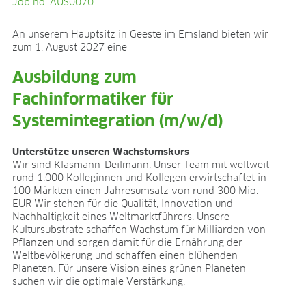
Job no. AUS0070
ANWENDUNGSFELDER
An unserem Hauptsitz in Geeste im Emsland bieten wir
Ökologischer Anbau
zum 1. August 2027 eine
Jungpflanzenanzucht
Presstopferden
Ausbildung zum
Topfkräuter
Fachinformatiker für
Beet- und Balkonpflanzen
Topfpflanzen
Systemintegration (m/w/d)
Containerpflanzen
Forstpflanzen
Unterstütze unseren Wachstumskurs
Beerenobst
Wir sind Klasmann-Deilmann. Unser Team mit weltweit
rund 1.000 Kolleginnen und Kollegen erwirtschaftet in
Qualitätserden für den Fachhandel
100 Märkten einen Jahresumsatz von rund 300 Mio.
Sphagnum für Orchideen
EUR Wir stehen für die Qualität, Innovation und
Nachhaltigkeit eines Weltmarktführers. Unsere
UNTERNEHMEN
Kultursubstrate schaffen Wachstum für Milliarden von
Pflanzen und sorgen damit für die Ernährung der
Über uns
Weltbevölkerung und schaffen einen blühenden
Standorte
Planeten. Für unsere Vision eines grünen Planeten
Zahlen & Fakten
suchen wir die optimale Verstärkung.
Nachhaltigkeit