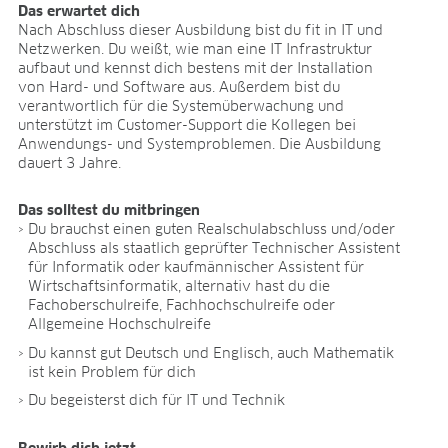
Forschung & Entwicklung
Das erwartet dich
Qualität & Zertifikate
Nach Abschluss dieser Ausbildung bist du fit in IT und
Liefersicherheit
Netzwerken. Du weißt, wie man eine IT Infrastruktur
aufbaut und kennst dich bestens mit der Installation
Kontakt
von Hard- und Software aus. Außerdem bist du
KARRIERE
verantwortlich für die Systemüberwachung und
unterstützt im Customer-Support die Kollegen bei
Stellenangebote
Anwendungs- und Systemproblemen. Die Ausbildung
dauert 3 Jahre.
Benefits
Entwicklungsprogramme
Das solltest du mitbringen
Ausbildung und duales Studium
Du brauchst einen guten Realschulabschluss und/oder
Das sagt unser Team
Abschluss als staatlich geprüfter Technischer Assistent
Kontakt
für Informatik oder kaufmännischer Assistent für
Wirtschaftsinformatik, alternativ hast du die
MEDIATHEK
Fachoberschulreife, Fachhochschulreife oder
Allgemeine Hochschulreife
Anwendungsvideos
Virtual Reality Videos
Du kannst gut Deutsch und Englisch, auch Mathematik
ist kein Problem für dich
Produktblätter
Zertifikate
Du begeisterst dich für IT und Technik
Broschüren