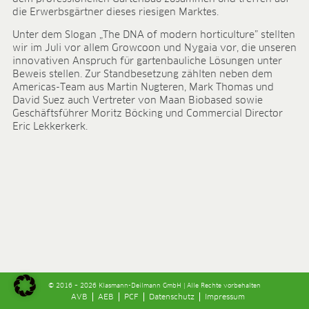
ANWENDUNGSFELDER
die Erwerbsgärtner dieses riesigen Marktes.
Unter dem Slogan „The DNA of modern horticulture” stellten
Ökologischer Anbau
wir im Juli vor allem Growcoon und Nygaia vor, die unseren
Jungpflanzenanzucht
innovativen Anspruch für gartenbauliche Lösungen unter
Presstopferden
Beweis stellen. Zur Standbesetzung zählten neben dem
Topfkräuter
Americas-Team aus Martin Nugteren, Mark Thomas und
David Suez auch Vertreter von Maan Biobased sowie
Beet- und Balkonpflanzen
Geschäftsführer Moritz Böcking und Commercial Director
Topfpflanzen
Eric Lekkerkerk.
Containerpflanzen
Forstpflanzen
Beerenobst
Qualitätserden für den Fachhandel
Sphagnum für Orchideen
UNTERNEHMEN
Über uns
Standorte
Zahlen & Fakten
© 2016 – 2026 Klasmann-Deilmann GmbH | Alle Rechte vorbehalten
Nachhaltigkeit
AVB
AEB
PCF
Datenschutz
Impressum