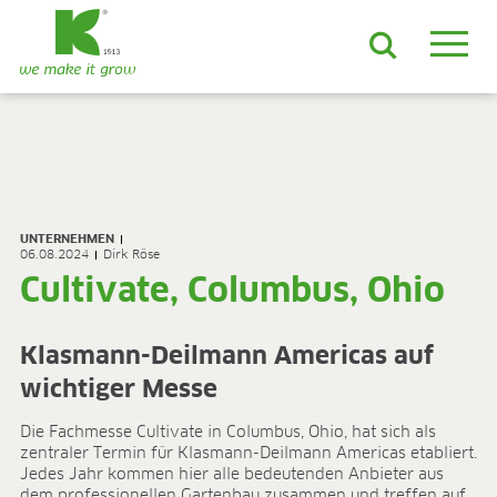
DE
EN
ES
FR
NL
JA
LV
LT
PL
BE
KO
EN-US
PRODUKTE & LÖSUNGEN
ADVANCED-Substrate
UNTERNEHMEN
ProLine Substrate
06.08.2024
Dirk Röse
Florabella® Hobbyerden
Cultivate, Columbus, Ohio
Containermulch
Rohstoffe
Growcoon
Klasmann-Deilmann Americas auf
Log & Solve
wichtiger Messe
Growbag
Sphaxx®
Die Fachmesse Cultivate in Columbus, Ohio, hat sich als
Liefersicherheit
zentraler Termin für Klasmann-Deilmann Americas etabliert.
Jedes Jahr kommen hier alle bedeutenden Anbieter aus
Rootixx
dem professionellen Gartenbau zusammen und treffen auf