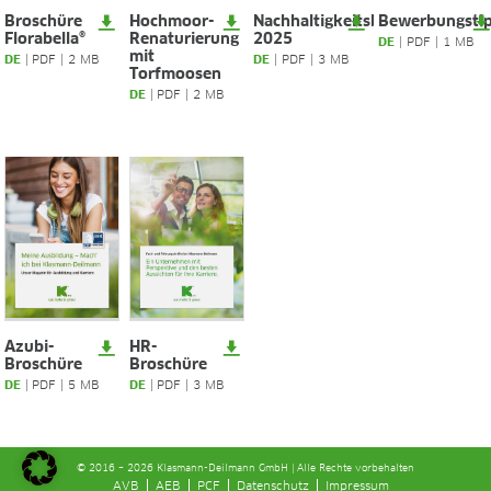
Broschüre
Hochmoor-
Nachhaltigkeitsbericht
Bewerbungsti
Florabella®
Renaturierung
2025
DE
|
PDF
|
1 MB
mit
DE
|
PDF
|
2 MB
DE
|
PDF
|
3 MB
Torfmoosen
DE
|
PDF
|
2 MB
Azubi-
HR-
Broschüre
Broschüre
DE
|
PDF
|
5 MB
DE
|
PDF
|
3 MB
© 2016 – 2026 Klasmann-Deilmann GmbH | Alle Rechte vorbehalten
AVB
AEB
PCF
Datenschutz
Impressum