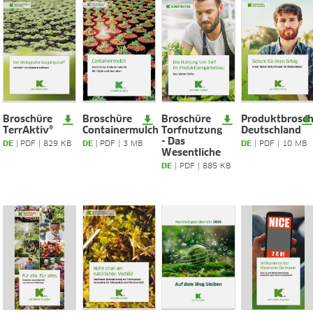
BLOG
BLOG
KONTAKT
CONTACT
Broschüre
Broschüre
Broschüre
Produktbrosc
TerrAktiv®
Containermulch
Torfnutzung
Deutschland
- Das
DE
|
PDF
|
829 KB
DE
|
PDF
|
3 MB
DE
|
PDF
|
10 MB
Wesentliche
DE
|
PDF
|
885 KB