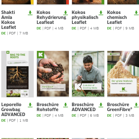
Forschung & Entwicklung
Qualität & Zertifikate
Shakti
Kokos
Kokos
Kokos
Liefersicherheit
Amla
Rehydrierung
physikalisch
chemisch
Kontakt
Kokos
Leafleat
Leaflet
Leaflet
Leaflet
DE
|
PDF
|
4 MB
DE
|
PDF
|
4 MB
DE
|
PDF
|
9 MB
KARRIERE
DE
|
PDF
|
7 MB
Stellenangebote
Benefits
Entwicklungsprogramme
Ausbildung und duales Studium
Das sagt unser Team
Kontakt
MEDIATHEK
Anwendungsvideos
Leporello
Broschüre
Broschüre
Broschüre
Virtual Reality Videos
Growbag
Rohstoffe
ADVANCED
GreenFibre®
ADVANCED
DE
|
PDF
|
4 MB
DE
|
PDF
|
6 MB
DE
|
PDF
|
3 MB
Produktblätter
DE
|
PDF
|
1 MB
Zertifikate
Broschüren